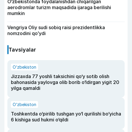
O‘zbekistonda foydalanishdan chiqarilgan
aerodromlar turizm maqsadida ijaraga berilishi
mumkin
Vengriya Oliy sudi sobiq raisi prezidentlikka
nomzodini qoʻydi
Tavsiyalar
O‘zbekiston
Jizzaxda 77 yoshli taksichini qo‘y sotib olish
bahonasida yaylovga olib borib o‘ldirgan yigit 20
yilga qamaldi
O‘zbekiston
Toshkentda o‘pirilib tushgan yo‘l qurilishi bo‘yicha
6 kishiga sud hukmi o‘qildi