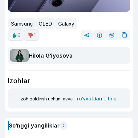
Samsung
OLED
Galaxy
9
1
Hilola G‘iyosova
Izohlar
ro‘yxatdan o‘ting
Izoh qoldirish uchun, avval
So‘nggi yangiliklar