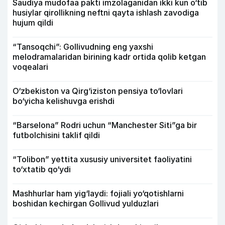
Saudiya mudofaa pakti imzolaganidan ikki kun o‘tib
husiylar qirollikning neftni qayta ishlash zavodiga
hujum qildi
“Tansoqchi”: Gollivudning eng yaxshi
melodramalaridan birining kadr ortida qolib ketgan
voqealari
O‘zbekiston va Qirg‘iziston pensiya to‘lovlari
bo‘yicha kelishuvga erishdi
“Barselona” Rodri uchun “Manchester Siti”ga bir
futbolchisini taklif qildi
“Tolibon” yettita xususiy universitet faoliyatini
to‘xtatib qo‘ydi
Mashhurlar ham yig‘laydi: fojiali yo‘qotishlarni
boshidan kechirgan Gollivud yulduzlari