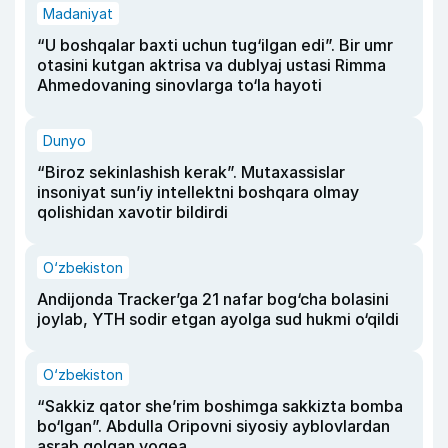
Madaniyat
“U boshqalar baxti uchun tug‘ilgan edi”. Bir umr
otasini kutgan aktrisa va dublyaj ustasi Rimma
Ahmedovaning sinovlarga to‘la hayoti
Dunyo
“Biroz sekinlashish kerak”. Mutaxassislar
insoniyat sun’iy intellektni boshqara olmay
qolishidan xavotir bildirdi
O‘zbekiston
Andijonda Tracker’ga 21 nafar bog‘cha bolasini
joylab, YTH sodir etgan ayolga sud hukmi o‘qildi
O‘zbekiston
“Sakkiz qator she’rim boshimga sakkizta bomba
bo‘lgan”. Abdulla Oripovni siyosiy ayblovlardan
asrab qolgan voqea