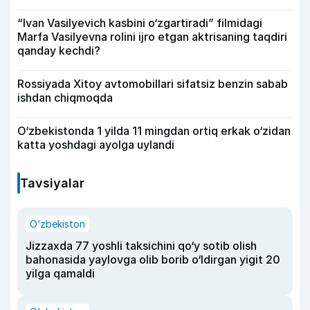
“Ivan Vasilyevich kasbini o‘zgartiradi” filmidagi
Marfa Vasilyevna rolini ijro etgan aktrisaning taqdiri
qanday kechdi?
Rossiyada Xitoy avtomobillari sifatsiz benzin sabab
ishdan chiqmoqda
O‘zbekistonda 1 yilda 11 mingdan ortiq erkak o‘zidan
katta yoshdagi ayolga uylandi
Tavsiyalar
O‘zbekiston
Jizzaxda 77 yoshli taksichini qo‘y sotib olish
bahonasida yaylovga olib borib o‘ldirgan yigit 20
yilga qamaldi