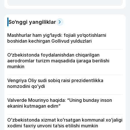
So‘nggi yangiliklar
Mashhurlar ham yig‘laydi: fojiali yo‘qotishlarni
boshidan kechirgan Gollivud yulduzlari
O‘zbekistonda foydalanishdan chiqarilgan
aerodromlar turizm maqsadida ijaraga berilishi
mumkin
Vengriya Oliy sudi sobiq raisi prezidentlikka
nomzodini qoʻydi
Valverde Mourinyo haqida: “Uning bunday inson
ekanini kutmagan edim”
Oʻzbekistonda xizmat koʻrsatgan kommunal xoʻjaligi
xodimi faxriy unvoni taʼsis etilishi mumkin