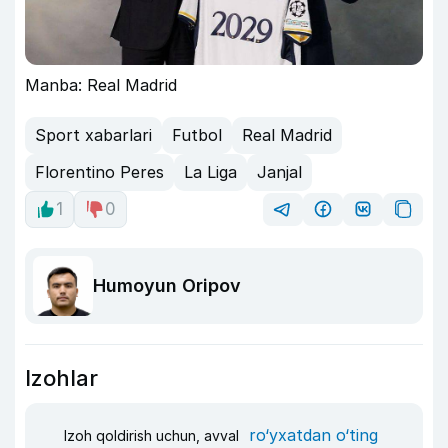
Manba: Real Madrid
Sport xabarlari
Futbol
Real Madrid
Florentino Peres
La Liga
Janjal
1
0
Humoyun Oripov
Izohlar
ro‘yxatdan o‘ting
Izoh qoldirish uchun, avval