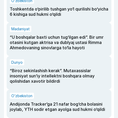
O‘zbekiston
Toshkentda o‘pirilib tushgan yo‘l qurilishi bo‘yicha
6 kishiga sud hukmi o‘qildi
Madaniyat
“U boshqalar baxti uchun tug‘ilgan edi”. Bir umr
otasini kutgan aktrisa va dublyaj ustasi Rimma
Ahmedovaning sinovlarga to‘la hayoti
Dunyo
“Biroz sekinlashish kerak”. Mutaxassislar
insoniyat sun’iy intellektni boshqara olmay
qolishidan xavotir bildirdi
O‘zbekiston
Andijonda Tracker’ga 21 nafar bog‘cha bolasini
joylab, YTH sodir etgan ayolga sud hukmi o‘qildi