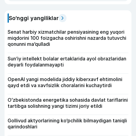
So‘nggi yangiliklar
Senat harbiy xizmatchilar pensiyasining eng yuqori
miqdorini 100 foizgacha oshirishni nazarda tutuvchi
qonunni ma’qulladi
Sun’iy intellekt bolalar ertaklarida ayol obrazlaridan
deyarli foydalanmayapti
OpenAI yangi modelida jiddiy kiberxavf ehtimolini
qayd etdi va xavfsizlik choralarini kuchaytirdi
Oʻzbekistonda energetika sohasida davlat tariflarini
tartibga solishning yangi tizimi joriy etildi
Gollivud aktyorlarining ko‘pchilik bilmaydigan taniqli
qarindoshlari