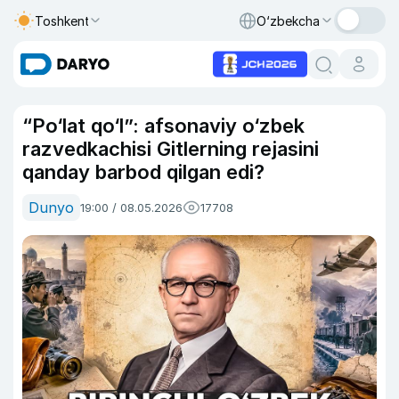
Toshkent
O‘zbekcha
“Po‘lat qo‘l”: afsonaviy o‘zbek
razvedkachisi Gitlerning rejasini
qanday barbod qilgan edi?
Dunyo
19:00 / 08.05.2026
17708