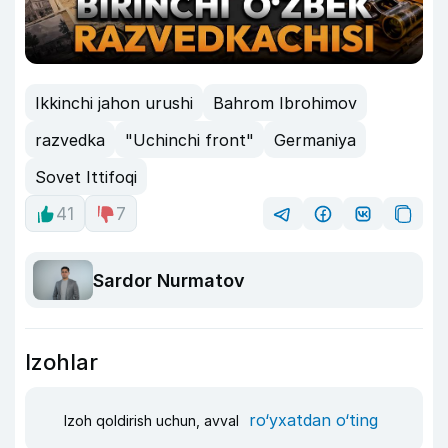
Ikkinchi jahon urushi
Bahrom Ibrohimov
razvedka
"Uchinchi front"
Germaniya
Sovet Ittifoqi
41
7
Sardor Nurmatov
Izohlar
ro‘yxatdan o‘ting
Izoh qoldirish uchun, avval