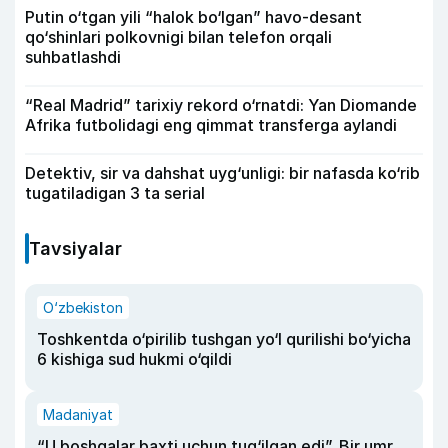
Putin o‘tgan yili “halok bo‘lgan” havo-desant
qo‘shinlari polkovnigi bilan telefon orqali
suhbatlashdi
“Real Madrid” tarixiy rekord o‘rnatdi: Yan Diomande
Afrika futbolidagi eng qimmat transferga aylandi
Detektiv, sir va dahshat uyg‘unligi: bir nafasda ko‘rib
tugatiladigan 3 ta serial
Tavsiyalar
O‘zbekiston
Toshkentda o‘pirilib tushgan yo‘l qurilishi bo‘yicha
6 kishiga sud hukmi o‘qildi
Madaniyat
“U boshqalar baxti uchun tug‘ilgan edi”. Bir umr