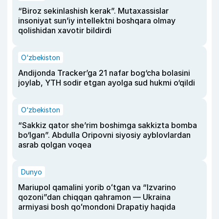
“Biroz sekinlashish kerak”. Mutaxassislar
insoniyat sun’iy intellektni boshqara olmay
qolishidan xavotir bildirdi
O‘zbekiston
Andijonda Tracker’ga 21 nafar bog‘cha bolasini
joylab, YTH sodir etgan ayolga sud hukmi o‘qildi
O‘zbekiston
“Sakkiz qator she’rim boshimga sakkizta bomba
bo‘lgan”. Abdulla Oripovni siyosiy ayblovlardan
asrab qolgan voqea
Dunyo
Mariupol qamalini yorib oʻtgan va “Izvarino
qozoni”dan chiqqan qahramon — Ukraina
armiyasi bosh qoʻmondoni Drapatiy haqida