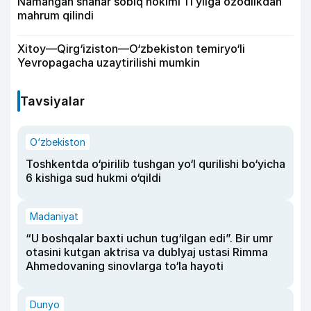
Namangan shahar sobiq hokimi 11 yilga ozodlikdan
mahrum qilindi
Xitoy—Qirg‘iziston—O‘zbekiston temiryo‘li
Yevropagacha uzaytirilishi mumkin
Tavsiyalar
O‘zbekiston
Toshkentda o‘pirilib tushgan yo‘l qurilishi bo‘yicha
6 kishiga sud hukmi o‘qildi
Madaniyat
“U boshqalar baxti uchun tug‘ilgan edi”. Bir umr
otasini kutgan aktrisa va dublyaj ustasi Rimma
Ahmedovaning sinovlarga to‘la hayoti
Dunyo