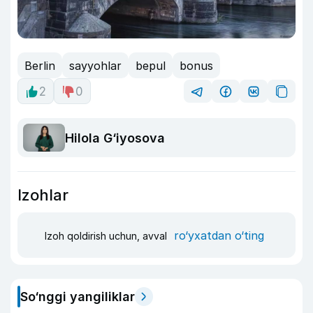
Berlin
sayyohlar
bepul
bonus
2
0
Hilola G‘iyosova
Izohlar
ro‘yxatdan o‘ting
Izoh qoldirish uchun, avval
So‘nggi yangiliklar