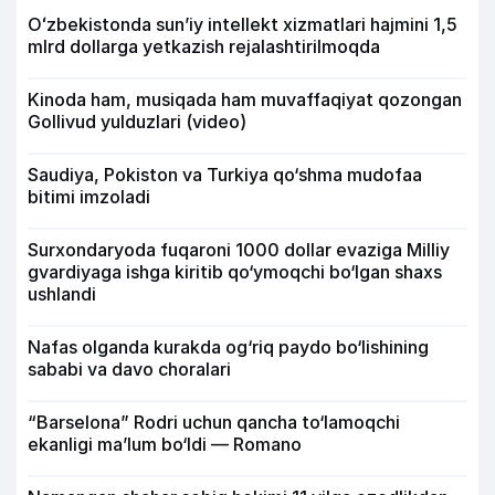
Oʻzbekistonda sunʼiy intellekt xizmatlari hajmini 1,5
mlrd dollarga yetkazish rejalashtirilmoqda
Kinoda ham, musiqada ham muvaffaqiyat qozongan
Gollivud yulduzlari (video)
Saudiya, Pokiston va Turkiya qo‘shma mudofaa
bitimi imzoladi
Surxondaryoda fuqaroni 1000 dollar evaziga Milliy
gvardiyaga ishga kiritib qo‘ymoqchi bo‘lgan shaxs
ushlandi
Nafas olganda kurakda og‘riq paydo bo‘lishining
sababi va davo choralari
“Barselona” Rodri uchun qancha to‘lamoqchi
ekanligi ma’lum bo‘ldi — Romano