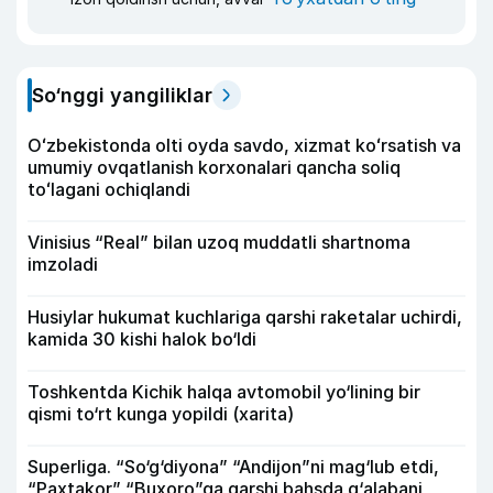
So‘nggi yangiliklar
Oʻzbekistonda olti oyda savdo, xizmat koʻrsatish va
umumiy ovqatlanish korxonalari qancha soliq
toʻlagani ochiqlandi
Vinisius “Real” bilan uzoq muddatli shartnoma
imzoladi
Husiylar hukumat kuchlariga qarshi raketalar uchirdi,
kamida 30 kishi halok bo‘ldi
Toshkentda Kichik halqa avtomobil yo‘lining bir
qismi to‘rt kunga yopildi (xarita)
Superliga. “So‘g‘diyona” “Andijon”ni mag‘lub etdi,
“Paxtakor” “Buxoro”ga qarshi bahsda g‘alabani