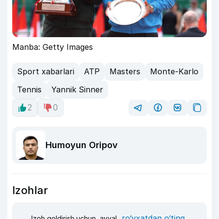
Manba: Getty Images
Sport xabarlari
ATP
Masters
Monte-Karlo
Tennis
Yannik Sinner
2
0
Humoyun Oripov
Izohlar
ro‘yxatdan o‘ting
Izoh qoldirish uchun, avval