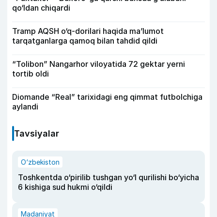
qo‘ldan chiqardi
Tramp AQSH o‘q-dorilari haqida ma’lumot
tarqatganlarga qamoq bilan tahdid qildi
“Tolibon” Nangarhor viloyatida 72 gektar yerni
tortib oldi
Diomande “Real” tarixidagi eng qimmat futbolchiga
aylandi
Tavsiyalar
O‘zbekiston
Toshkentda o‘pirilib tushgan yo‘l qurilishi bo‘yicha
6 kishiga sud hukmi o‘qildi
Madaniyat