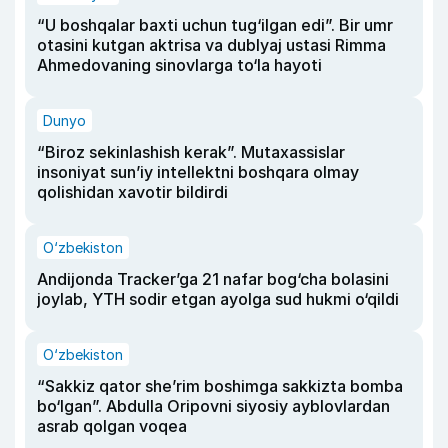
“U boshqalar baxti uchun tug‘ilgan edi”. Bir umr
otasini kutgan aktrisa va dublyaj ustasi Rimma
Ahmedovaning sinovlarga to‘la hayoti
Dunyo
“Biroz sekinlashish kerak”. Mutaxassislar
insoniyat sun’iy intellektni boshqara olmay
qolishidan xavotir bildirdi
O‘zbekiston
Andijonda Tracker’ga 21 nafar bog‘cha bolasini
joylab, YTH sodir etgan ayolga sud hukmi o‘qildi
O‘zbekiston
“Sakkiz qator she’rim boshimga sakkizta bomba
bo‘lgan”. Abdulla Oripovni siyosiy ayblovlardan
asrab qolgan voqea