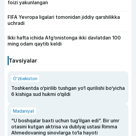
foizi yakunlangan
FIFA Yevropa ligalari tomonidan jiddiy qarshilikka
uchradi
Ikki hafta ichida Afg‘onistonga ikki davlatdan 100
ming odam qaytib keldi
Tavsiyalar
O‘zbekiston
Toshkentda o‘pirilib tushgan yo‘l qurilishi bo‘yicha
6 kishiga sud hukmi o‘qildi
Madaniyat
“U boshqalar baxti uchun tug‘ilgan edi”. Bir umr
otasini kutgan aktrisa va dublyaj ustasi Rimma
Ahmedovaning sinovlarga to‘la hayoti