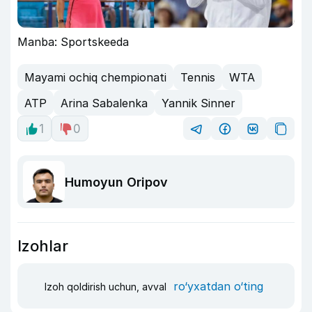
Manba: Sportskeeda
Mayami ochiq chempionati
Tennis
WTA
ATP
Arina Sabalenka
Yannik Sinner
1
0
Humoyun Oripov
Izohlar
ro‘yxatdan o‘ting
Izoh qoldirish uchun, avval