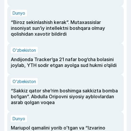
Dunyo
“Biroz sekinlashish kerak”. Mutaxassislar
insoniyat sun’iy intellektni boshqara olmay
qolishidan xavotir bildirdi
O‘zbekiston
Andijonda Tracker’ga 21 nafar bog‘cha bolasini
joylab, YTH sodir etgan ayolga sud hukmi o‘qildi
O‘zbekiston
“Sakkiz qator she’rim boshimga sakkizta bomba
bo‘lgan”. Abdulla Oripovni siyosiy ayblovlardan
asrab qolgan voqea
Dunyo
Mariupol qamalini yorib oʻtgan va “Izvarino