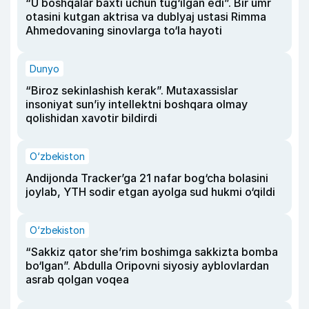
“U boshqalar baxti uchun tug‘ilgan edi”. Bir umr
otasini kutgan aktrisa va dublyaj ustasi Rimma
Ahmedovaning sinovlarga to‘la hayoti
Dunyo
“Biroz sekinlashish kerak”. Mutaxassislar
insoniyat sun’iy intellektni boshqara olmay
qolishidan xavotir bildirdi
O‘zbekiston
Andijonda Tracker’ga 21 nafar bog‘cha bolasini
joylab, YTH sodir etgan ayolga sud hukmi o‘qildi
O‘zbekiston
“Sakkiz qator she’rim boshimga sakkizta bomba
bo‘lgan”. Abdulla Oripovni siyosiy ayblovlardan
asrab qolgan voqea