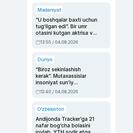
Madaniyat
“U boshqalar baxti uchun
tug‘ilgan edi”. Bir umr
otasini kutgan aktrisa va
dublyaj ustasi Rimma
13:55 / 04.08.2026
Ahmedovaning
sinovlarga to‘la hayoti
Dunyo
“Biroz sekinlashish
kerak”. Mutaxassislar
insoniyat sun’iy
intellektni boshqara
12:40 / 04.08.2026
olmay qolishidan xavotir
bildirdi
O‘zbekiston
Andijonda Tracker’ga 21
nafar bog‘cha bolasini
joylab, YTH sodir etgan