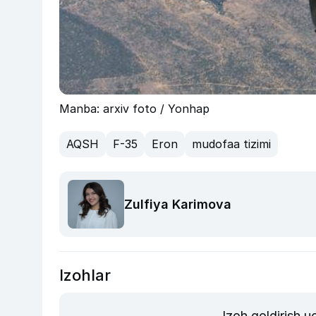
Manba: arxiv foto / Yonhap
AQSH
F-35
Eron
mudofaa tizimi
Zulfiya Karimova
Izohlar
Izoh qoldirish 