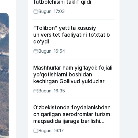
futbolchisini taklif qildi
Bugun, 17:03
“Tolibon” yettita xususiy
universitet faoliyatini to‘xtatib
qo‘ydi
Bugun, 16:54
Mashhurlar ham yig‘laydi: fojiali
yo‘qotishlarni boshidan
kechirgan Gollivud yulduzlari
Bugun, 16:35
O‘zbekistonda foydalanishdan
chiqarilgan aerodromlar turizm
maqsadida ijaraga berilishi
mumkin
Bugun, 16:17