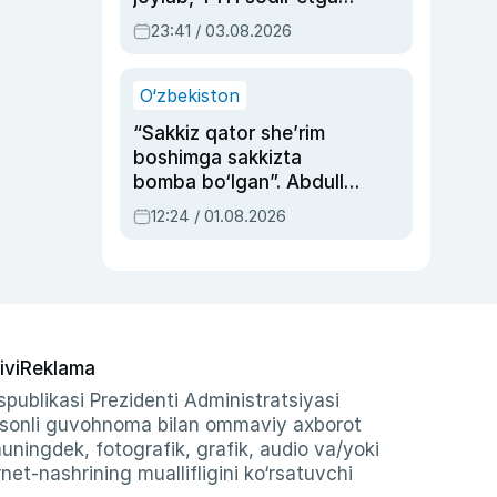
ayolga sud hukmi o‘qildi
23:41 / 03.08.2026
O‘zbekiston
“Sakkiz qator she’rim
boshimga sakkizta
bomba bo‘lgan”. Abdulla
Oripovni siyosiy
12:24 / 01.08.2026
ayblovlardan asrab
qolgan voqea
ivi
Reklama
publikasi Prezidenti Administratsiyasi
-sonli guvohnoma bilan ommaviy axborot
shuningdek, fotografik, grafik, audio va/yoki
et-nashrining muallifligini ko‘rsatuvchi