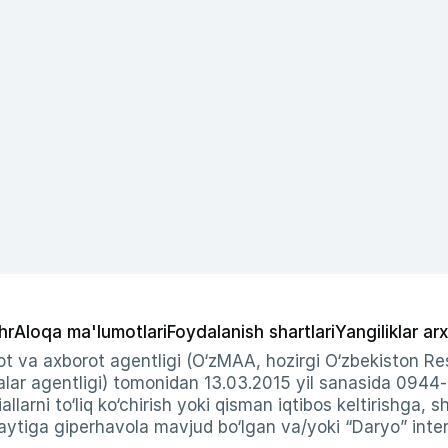
hr
Aloqa ma'lumotlari
Foydalanish shartlari
Yangiliklar arx
t va axborot agentligi (O‘zMAA, hozirgi O‘zbekiston Res
ar agentligi) tomonidan 13.03.2015 yil sanasida 0944
allarni to‘liq ko‘chirish yoki qisman iqtibos keltirishga, 
ytiga giperhavola mavjud bo‘lgan va/yoki “Daryo” intern