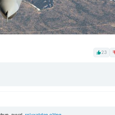
23
uchun, avval
ro‘yxatdan o‘ting