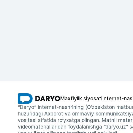
Maxfiylik siyosati
Internet-nas
“Daryo” internet-nashrining (O‘zbekiston matbuo
huzuridagi Axborot va ommaviy kommunikatsiyal
vositasi sifatida ro‘yxatga olingan. Matnli materi
videomateriallaridan foydalanishga “daryo.uz” sa