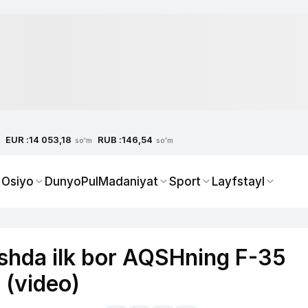
EUR :
RUB :
14 053,18
146,54
so'm
so'm
 Osiyo
Dunyo
Pul
Madaniyat
Sport
Layfstayl
ushda ilk bor AQSHning F-35
 (video)