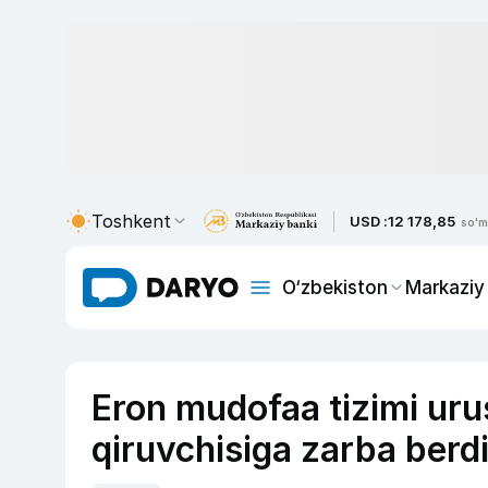
Toshkent
USD :
12 178,85
so'm
O‘zbekiston
Markaziy
Eron mudofaa tizimi ur
qiruvchisiga zarba berdi