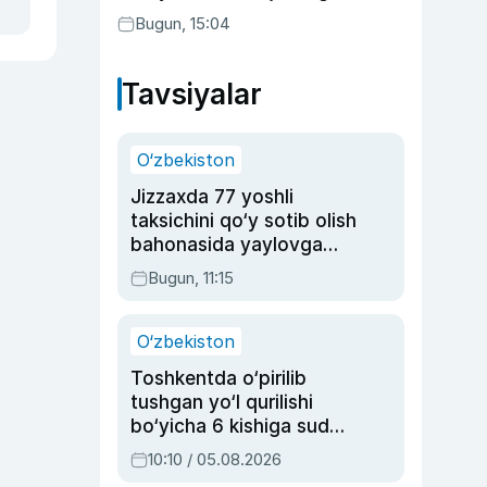
aktrisaning taqdiri qanday
Bugun, 15:04
kechdi?
Tavsiyalar
O‘zbekiston
Jizzaxda 77 yoshli
taksichini qo‘y sotib olish
bahonasida yaylovga
olib borib o‘ldirgan yigit
Bugun, 11:15
20 yilga qamaldi
O‘zbekiston
Toshkentda o‘pirilib
tushgan yo‘l qurilishi
bo‘yicha 6 kishiga sud
hukmi o‘qildi
10:10 / 05.08.2026