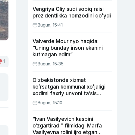
Vengriya Oliy sudi sobiq raisi
prezidentlikka nomzodini qoʻydi
Bugun, 15:41
Valverde Mourinyo haqida:
“Uning bunday inson ekanini
kutmagan edim”
1
Bugun, 15:35
Oʻzbekistonda xizmat
koʻrsatgan kommunal xoʻjaligi
xodimi faxriy unvoni taʼsis
etilishi mumkin
Bugun, 15:10
“Ivan Vasilyevich kasbini
o‘zgartiradi” filmidagi Marfa
Vasilyevna rolini ijro etgan