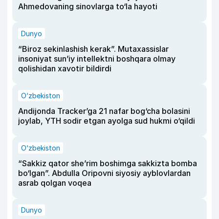
Ahmedovaning sinovlarga to‘la hayoti
Dunyo
“Biroz sekinlashish kerak”. Mutaxassislar
insoniyat sun’iy intellektni boshqara olmay
qolishidan xavotir bildirdi
O‘zbekiston
Andijonda Tracker’ga 21 nafar bog‘cha bolasini
joylab, YTH sodir etgan ayolga sud hukmi o‘qildi
O‘zbekiston
“Sakkiz qator she’rim boshimga sakkizta bomba
bo‘lgan”. Abdulla Oripovni siyosiy ayblovlardan
asrab qolgan voqea
Dunyo