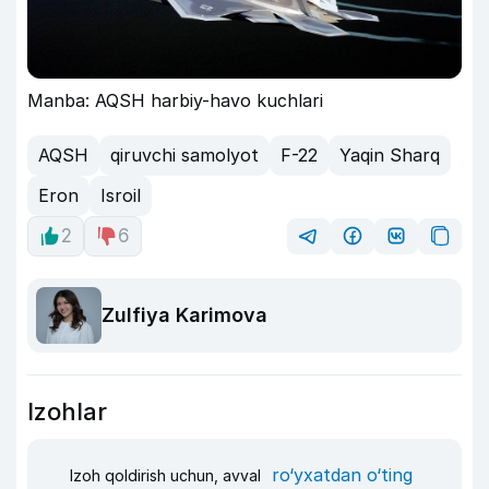
Manba: AQSH harbiy-havo kuchlari
AQSH
qiruvchi samolyot
F-22
Yaqin Sharq
Eron
Isroil
2
6
Zulfiya Karimova
Izohlar
ro‘yxatdan o‘ting
Izoh qoldirish uchun, avval