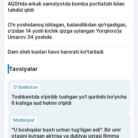
AQSHda erkak samolyotda bomba portlatish bilan
tahdid qildi
O‘n yoshidanoq ishlagan, balandlikdan qo‘rqadigan,
o‘zidan 14 yosh kichik qizga uylangan Yorqinxo‘ja
Umarov 34 yoshda
Dam olish kunlari havo harorati ko‘tariladi
Tavsiyalar
O‘zbekiston
Toshkentda o‘pirilib tushgan yo‘l qurilishi bo‘yicha
6 kishiga sud hukmi o‘qildi
Madaniyat
“U boshqalar baxti uchun tug‘ilgan edi”. Bir umr
otasini kutgan aktrisa va dublyaj ustasi Rimma