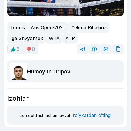
Tennis
Aus Open-2026
Yelena Ribakina
Iga Shvyontek
WTA
ATP
3
0
Humoyun Oripov
Izohlar
ro‘yxatdan o‘ting
Izoh qoldirish uchun, avval