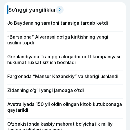
So‘nggi yangiliklar
Jo Baydenning saratoni tanasiga tarqab ketdi
“Barselona” Alvaresni qo‘lga kiritishning yangi
usulini topdi
Grenlandiyada Trampga aloqador neft kompaniyasi
hukumat ruxsatisiz ish boshladi
Farg‘onada “Mansur Kazanskiy” va sherigi ushlandi
Zidanning o‘g‘li yangi jamoaga o‘tdi
Avstraliyada 150 yil oldin olingan kitob kutubxonaga
qaytarildi
O‘zbekistonda kasbiy mahorat bo‘yicha ilk milliy
tanlov g‘oliblari aniqlandi