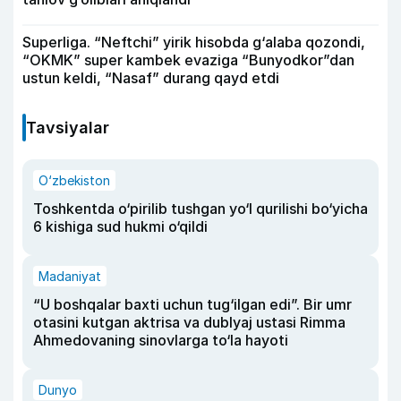
Superliga. “Neftchi” yirik hisobda g‘alaba qozondi,
“OKMK” super kambek evaziga “Bunyodkor”dan
ustun keldi, “Nasaf” durang qayd etdi
Tavsiyalar
O‘zbekiston
Toshkentda o‘pirilib tushgan yo‘l qurilishi bo‘yicha
6 kishiga sud hukmi o‘qildi
Madaniyat
“U boshqalar baxti uchun tug‘ilgan edi”. Bir umr
otasini kutgan aktrisa va dublyaj ustasi Rimma
Ahmedovaning sinovlarga to‘la hayoti
Dunyo