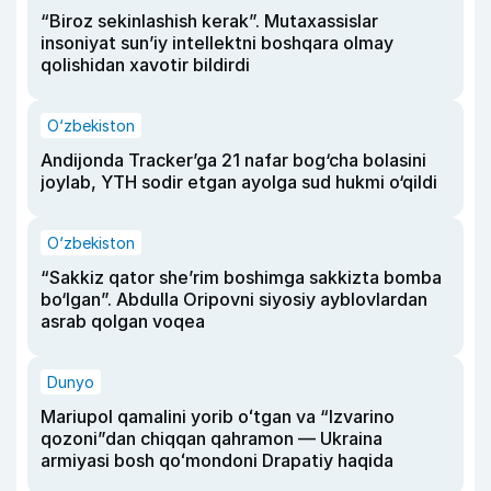
“Biroz sekinlashish kerak”. Mutaxassislar
insoniyat sun’iy intellektni boshqara olmay
qolishidan xavotir bildirdi
O‘zbekiston
Andijonda Tracker’ga 21 nafar bog‘cha bolasini
joylab, YTH sodir etgan ayolga sud hukmi o‘qildi
O‘zbekiston
“Sakkiz qator she’rim boshimga sakkizta bomba
bo‘lgan”. Abdulla Oripovni siyosiy ayblovlardan
asrab qolgan voqea
Dunyo
Mariupol qamalini yorib oʻtgan va “Izvarino
qozoni”dan chiqqan qahramon — Ukraina
armiyasi bosh qoʻmondoni Drapatiy haqida