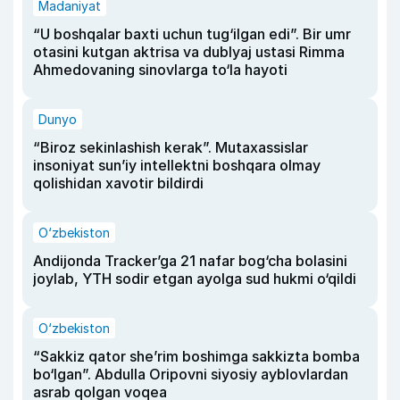
Madaniyat
“U boshqalar baxti uchun tug‘ilgan edi”. Bir umr
otasini kutgan aktrisa va dublyaj ustasi Rimma
Ahmedovaning sinovlarga to‘la hayoti
Dunyo
“Biroz sekinlashish kerak”. Mutaxassislar
insoniyat sun’iy intellektni boshqara olmay
qolishidan xavotir bildirdi
O‘zbekiston
Andijonda Tracker’ga 21 nafar bog‘cha bolasini
joylab, YTH sodir etgan ayolga sud hukmi o‘qildi
O‘zbekiston
“Sakkiz qator she’rim boshimga sakkizta bomba
bo‘lgan”. Abdulla Oripovni siyosiy ayblovlardan
asrab qolgan voqea