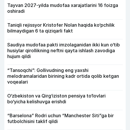
Tayvan 2027-yilda mudofaa xarajatlarini 16 foizga
oshiradi
Taniqli rejissyor Kristofer Nolan haqida ko‘pchilik
bilmaydigan 6 ta qiziqarli fakt
Saudiya mudofaa pakti imzolaganidan ikki kun o‘tib
husiylar qirollikning neftni qayta ishlash zavodiga
hujum qildi
“Tansoqchi”: Gollivudning eng yaxshi
melodramalaridan birining kadr ortida qolib ketgan
voqealari
O‘zbekiston va Qirg‘iziston pensiya to‘lovlari
bo‘yicha kelishuvga erishdi
“Barselona” Rodri uchun “Manchester Siti”ga bir
futbolchisini taklif qildi