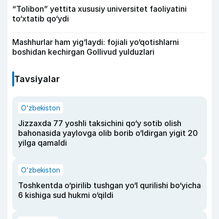
“Tolibon” yettita xususiy universitet faoliyatini
to‘xtatib qo‘ydi
Mashhurlar ham yig‘laydi: fojiali yo‘qotishlarni
boshidan kechirgan Gollivud yulduzlari
Tavsiyalar
O‘zbekiston
Jizzaxda 77 yoshli taksichini qo‘y sotib olish
bahonasida yaylovga olib borib o‘ldirgan yigit 20
yilga qamaldi
O‘zbekiston
Toshkentda o‘pirilib tushgan yo‘l qurilishi bo‘yicha
6 kishiga sud hukmi o‘qildi