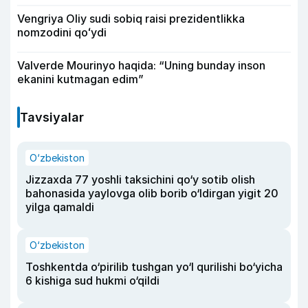
Vengriya Oliy sudi sobiq raisi prezidentlikka
nomzodini qoʻydi
Valverde Mourinyo haqida: “Uning bunday inson
ekanini kutmagan edim”
Tavsiyalar
O‘zbekiston
Jizzaxda 77 yoshli taksichini qo‘y sotib olish
bahonasida yaylovga olib borib o‘ldirgan yigit 20
yilga qamaldi
O‘zbekiston
Toshkentda o‘pirilib tushgan yo‘l qurilishi bo‘yicha
6 kishiga sud hukmi o‘qildi