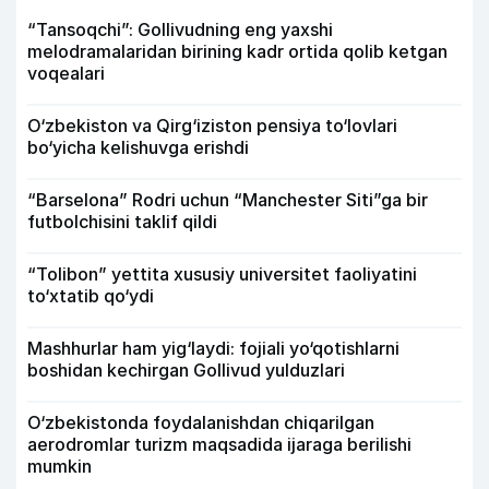
“Tansoqchi”: Gollivudning eng yaxshi
melodramalaridan birining kadr ortida qolib ketgan
voqealari
O‘zbekiston va Qirg‘iziston pensiya to‘lovlari
bo‘yicha kelishuvga erishdi
“Barselona” Rodri uchun “Manchester Siti”ga bir
futbolchisini taklif qildi
“Tolibon” yettita xususiy universitet faoliyatini
to‘xtatib qo‘ydi
Mashhurlar ham yig‘laydi: fojiali yo‘qotishlarni
boshidan kechirgan Gollivud yulduzlari
O‘zbekistonda foydalanishdan chiqarilgan
aerodromlar turizm maqsadida ijaraga berilishi
mumkin