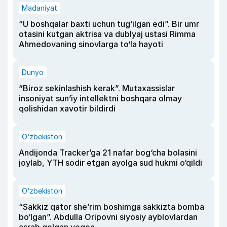
Madaniyat
“U boshqalar baxti uchun tug‘ilgan edi”. Bir umr
otasini kutgan aktrisa va dublyaj ustasi Rimma
Ahmedovaning sinovlarga to‘la hayoti
Dunyo
“Biroz sekinlashish kerak”. Mutaxassislar
insoniyat sun’iy intellektni boshqara olmay
qolishidan xavotir bildirdi
O‘zbekiston
Andijonda Tracker’ga 21 nafar bog‘cha bolasini
joylab, YTH sodir etgan ayolga sud hukmi o‘qildi
O‘zbekiston
“Sakkiz qator she’rim boshimga sakkizta bomba
bo‘lgan”. Abdulla Oripovni siyosiy ayblovlardan
asrab qolgan voqea