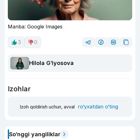
Manba: Google Images
3
0
Hilola G‘iyosova
Izohlar
ro‘yxatdan o‘ting
Izoh qoldirish uchun, avval
So‘nggi yangiliklar