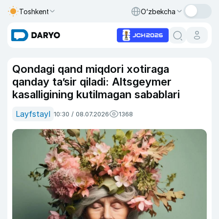
Toshkent
O‘zbekcha
Qondagi qand miqdori xotiraga
qanday ta’sir qiladi: Altsgeymer
kasalligining kutilmagan sabablari
Layfstayl
10:30 / 08.07.2026
1368